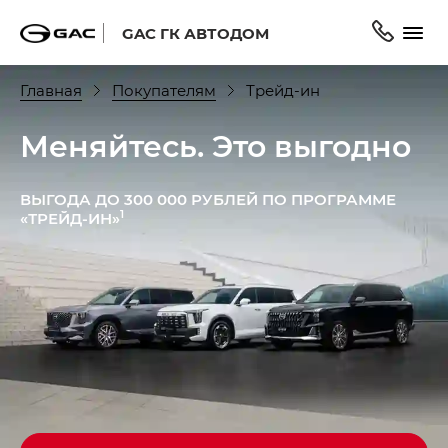
GAC ГК АВТОДОМ
Главная
Покупателям
Трейд-ин
Меняйтесь. Это выгодно
ВЫГОДА ДО 300 000 РУБЛЕЙ ПО ПРОГРАММЕ
1
«ТРЕЙД-ИН»