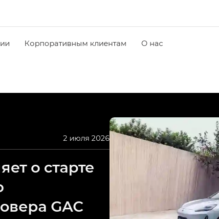
чии
Корпоративным клиентам
О нас
2 июля 2026
ет о старте
о
совера GAC