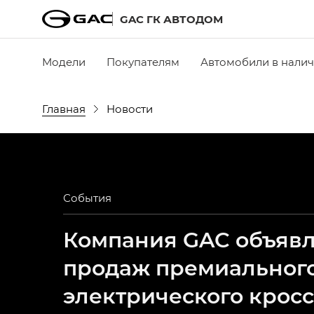
GAC ГК АВТОДОМ
Модели
Покупателям
Автомобили в нали
Главная
Новости
События
Компания GAC объявля
продаж премиальног
электрического крос