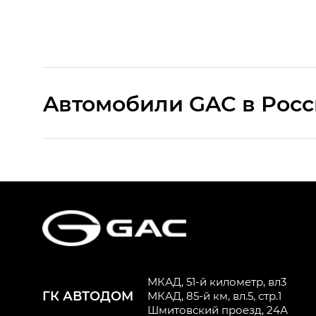
Aвтомобили GAC в Рос
S9 — Эс 9 (S9) в комплектации Эс Икс 
S7 — Эс 7 (S7) в комплектациях Эс Икс П
HYPTEC HT — Хайптек Эйч Ти (HYPTEC H
AION V — Айон Ви в комплектациях Экс 
МКАД, 51-й километр, вл3
ГК АВТОДОМ
GS8 — Джи Эс 8 (GS8) в комплектациях 
МКАД, 85-й км, вл.5, стр.1
Шмитовский проезд, 24А
GL