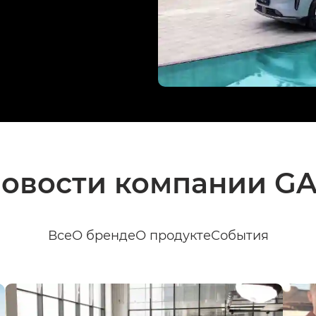
овости компании G
Все
О бренде
О продукте
События