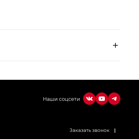
МИУМ — GX PREMIUM, Джи Эти — GT, Джи Эль —
Заказать звонок
|