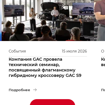
События
15
июля
2026
О
Компания GAC провела
К
технический семинар,
в
посвященный флагманскому
гибридному кроссоверу GAC S9
Подробнее
П