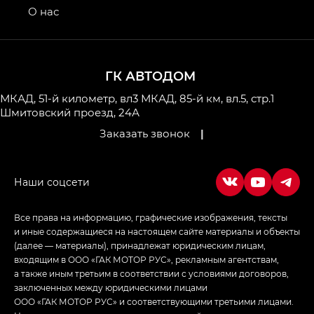
привод — GB AWD, Джи Эль Полный привод —
О нас
GL AWD
M8 — Эм 8 (M8) в комплектациях Джи Эль — GL,
Джи Ти — GT, Джи Икс — GX,
ГК АВТОДОМ
Джи Икс ПРЕМИУМ — GX PREMIUM, ЛАУНЖ —
LOUNGE
МКАД, 51-й километр, вл3
МКАД, 85-й км, вл.5, стр.1
Шмитовский проезд, 24А
Empow — Эмпау (Empow) в комплектации
Заказать звонок
|
Джи Эс — GS, Джи Эль с элементы экстерьера
в спортивном стиле — GL
(S-Style)
Все права на информацию, графические изображения, тексты
и иные содержащиеся на настоящем сайте материалы и объекты
(далее — материалы), принадлежат юридическим лицам,
входящим в ООО «ГАК МОТОР РУС», рекламным агентствам,
а также иным третьим в соответствии с условиями договоров,
заключенных между юридическими лицами
ООО «ГАК МОТОР РУС» и соответствующими третьими лицами.