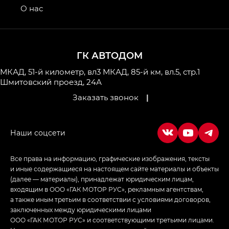
привод — GB AWD, Джи Эль Полный привод —
О нас
GL AWD
M8 — Эм 8 (M8) в комплектациях Джи Эль — GL,
Джи Ти — GT, Джи Икс — GX,
ГК АВТОДОМ
Джи Икс ПРЕМИУМ — GX PREMIUM, ЛАУНЖ —
LOUNGE
МКАД, 51-й километр, вл3
МКАД, 85-й км, вл.5, стр.1
Шмитовский проезд, 24А
Empow — Эмпау (Empow) в комплектации
Заказать звонок
|
Джи Эс — GS, Джи Эль с элементы экстерьера
в спортивном стиле — GL
(S-Style)
Все права на информацию, графические изображения, тексты
и иные содержащиеся на настоящем сайте материалы и объекты
(далее — материалы), принадлежат юридическим лицам,
входящим в ООО «ГАК МОТОР РУС», рекламным агентствам,
а также иным третьим в соответствии с условиями договоров,
заключенных между юридическими лицами
ООО «ГАК МОТОР РУС» и соответствующими третьими лицами.