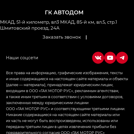
M8 — Эм 8 (M8) в комплектациях Джи Эль — GL,
Джи Ти — GT, Джи Икс — GX,
ГК АВТОДОМ
Джи Икс ПРЕМИУМ — GX PREMIUM, ЛАУНЖ —
LOUNGE
МКАД, 51-й километр, вл3
МКАД, 85-й км, вл.5, стр.1
Шмитовский проезд, 24А
Empow — Эмпау (Empow) в комплектации
Заказать звонок
|
Джи Эс — GS, Джи Эль с элементы экстерьера
в спортивном стиле — GL
(S-Style)
Все права на информацию, графические изображения, тексты
и иные содержащиеся на настоящем сайте материалы и объекты
(далее — материалы), принадлежат юридическим лицам,
входящим в ООО «ГАК МОТОР РУС», рекламным агентствам,
а также иным третьим в соответствии с условиями договоров,
заключенных между юридическими лицами
ООО «ГАК МОТОР РУС» и соответствующими третьими лицами.
Никакие содержащиеся на настоящем сайте материалы или
их часть не могут быть воспроизведены, использованы или
переданы третьим лицам в целях извлечения прибыли без
предварительного согласия ООО «ГАК МОТОР РУС»