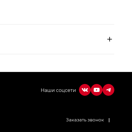
МИУМ — GX PREMIUM, Джи Эти — GT, Джи Эль —
Заказать звонок
|