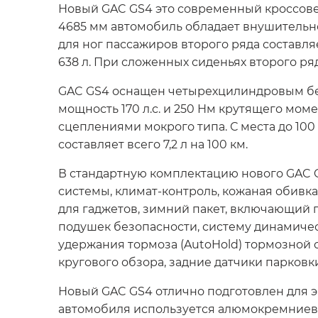
Новый GAC GS4 это современный кроссове
4685 мм автомобиль обладает внушительно
для ног пассажиров второго ряда составля
638 л. При сложенных сиденьях второго ряд
GAC GS4 оснащен четырехцилиндровым бен
мощность 170 л.с. и 250 Нм крутящего мо
сцеплениями мокрого типа. С места до 100
составляет всего 7,2 л на 100 км.
В стандартную комплектацию нового GAC 
системы, климат-контроль, кожаная обивка
для гаджетов, зимний пакет, включающий п
подушек безопасности, систему динамичес
удержания тормоза (AutoHold) тормозной с
кругового обзора, задние датчики парковк
Новый GAC GS4 отлично подготовлен для э
автомобиля используется алюмокремниевое