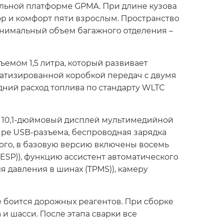
ульной платформе GPMA. При длине кузова
ор и комфорт пяти взрослым. Пространство
Минимальный объем багажного отделения –
мом 1,5 литра, который развивает
оматизированной коробкой передач с двумя
едний расход топлива по стандарту WLTC
, 10,1-дюймовый дисплей мультимедийной
тыре USB-разъема, беспроводная зарядка
того, в базовую версию включены восемь
ESP)), функцию ассистент автоматического
я давления в шинах (TPMS)), камеру
е боится дорожных реагентов. При сборке
 шасси. После этапа сварки все