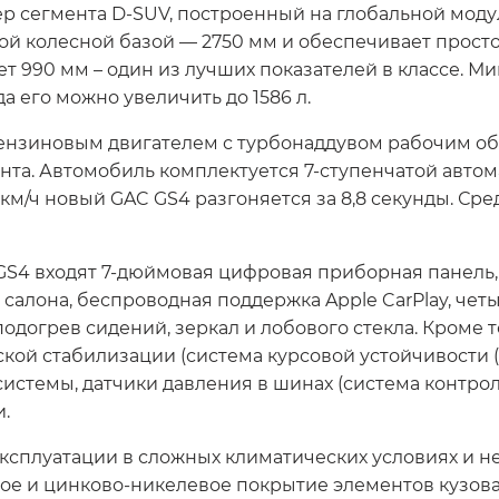
р сегмента D-SUV, построенный на глобальной мод
й колесной базой — 2750 мм и обеспечивает прост
ет 990 мм – один из лучших показателей в классе. 
а его можно увеличить до 1586 л.
зиновым двигателем с турбонаддувом рабочим объе
мента. Автомобиль комплектуется 7-ступенчатой авт
 км/ч новый GAC GS4 разгоняется за 8,8 секунды. Ср
GS4 входят 7-дюймовая цифровая приборная панель
 салона, беспроводная поддержка Apple CarPlay, че
одогрев сидений, зеркал и лобового стекла. Кроме 
кой стабилизации (система курсовой устойчивости (
истемы, датчики давления в шинах (система контрол
и.
ксплуатации в сложных климатических условиях и н
 и цинково-никелевое покрытие элементов кузова и