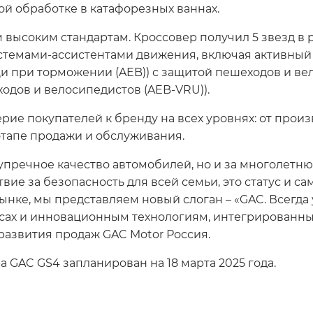
й обработке в катафорезных ваннах.
 высоким стандартам. Кроссовер получил 5 звезд в 
емами-ассистентами движения, включая активный 
и при торможении (AEB)) с защитой пешеходов и ве
дов и велосипедистов (AEB-VRU)).
рие покупателей к бренду на всех уровнях: от прои
этапе продажи и обслуживания.
езупречное качество автомобилей, но и за многолет
твие за безопасность для всей семьи, это статус и 
рынке, мы представляем новый слоган – «GAC. Всегд
ах и инновационным технологиям, интегрированных
развития продаж GAC Motor Россия.
 GAC GS4 запланирован на 18 марта 2025 года.