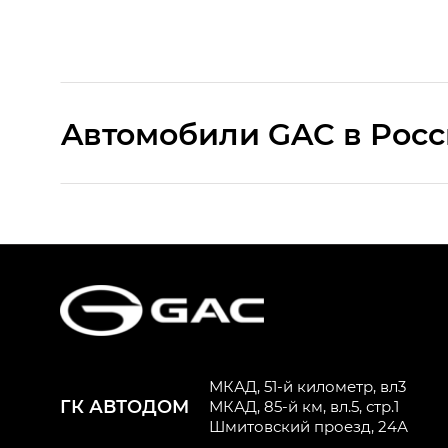
Aвтомобили GAC в Рос
S9 — Эс 9 (S9) в комплектации Эс Икс 
S7 — Эс 7 (S7) в комплектациях Эс Икс П
HYPTEC HT — Хайптек Эйч Ти (HYPTEC H
AION V — Айон Ви в комплектациях Экс 
МКАД, 51-й километр, вл3
ГК АВТОДОМ
GS8 — Джи Эс 8 (GS8) в комплектациях 
МКАД, 85-й км, вл.5, стр.1
Шмитовский проезд, 24А
GL