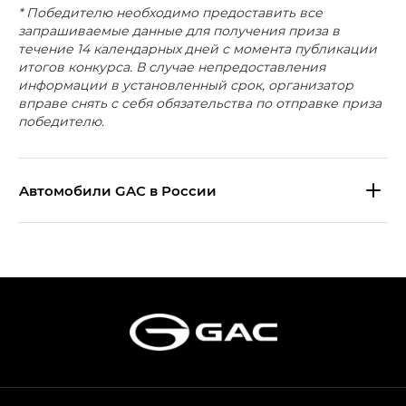
* Победителю необходимо предоставить все
запрашиваемые данные для получения приза в
течение 14 календарных дней с момента публикации
итогов конкурса. В случае непредоставления
информации в установленный срок, организатор
вправе снять с себя обязательства по отправке приза
победителю.
Aвтомобили GAC в России
S9 — Эс 9 (S9) в комплектации
Эс Икс ПРЕМИУМ — SX PREMIUM
S7 — Эс 7 (S7) в комплектациях
Эс Икс ПРЕМИУМ — SX PREMIUM, Эс Тэ — ST
HYPTEC HT — Хайптек Эйч Ти (HYPTEC HT)
в комплектации Экс ПРЕМИУМ — EX PREMIUM