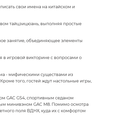
аписать свои имена на китайском и
твом тайцзицюань, выполняя простые
ьное занятие, объединяющее элементы
я в игровой викторине с вопросами о
ома - мифическими существами из
роме того, гостей ждут настольные игры,
ром GAC GS4, спортивным седаном
ым минивэном GAC M8. Помимо осмотра
етного поля ВДНХ, куда их с комфортом