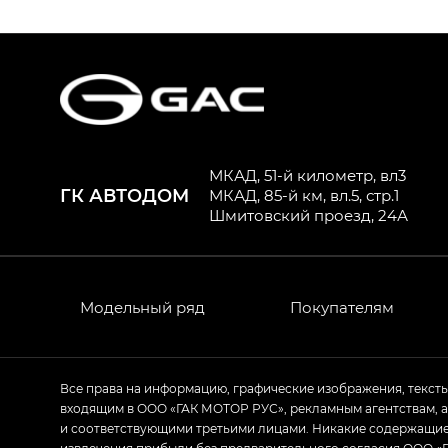
S9 — Эс 9 (S9) в комплектации Эс Икс 
S7 — Эс 7 (S7) в комплектациях Эс Икс П
HYPTEC HT — Хайптек Эйч Ти (HYPTEC H
AION V — Айон Ви в комплектациях Экс 
МКАД, 51-й километр, вл3
ГК АВТОДОМ
GS8 — Джи Эс 8 (GS8) в комплектациях 
МКАД, 85-й км, вл.5, стр.1
Шмитовский проезд, 24А
GL
GS4 — Джи Эс 4 (GS4) в комплектациях
GL AWD
Модельный ряд
Покупателям
M8 — Эм 8 (M8) в комплектациях Джи Эл
Empow — Эмпау (Empow) в комплектации 
Все права на информацию, графические изображения, текст
входящим в ООО «ГАК МОТОР РУС», рекламным агентствам, 
и соответствующими третьими лицами. Никакие содержащиес