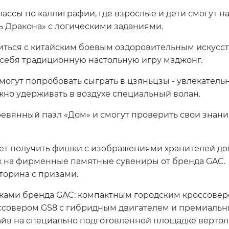
ассы по каллиграфии, где взрослые и дети смогут н
ь Дракона» с логическими заданиями.
иться с китайским боевым оздоровительным искусс
я себя традиционную настольную игру маджонг.
смогут попробовать сыграть в цзяньцзы - увлекател
ужно удерживать в воздухе специальный волан.
ревянный пазл «Дом» и смогут проверить свои знани
удет получить фишки с изображениями хранителей д
х на фирменные памятные сувениры от бренда GAC. К
торина с призами.
нками бренда GAC: компактным городским кроссове
совером GS8 с гибридным двигателем и премиальн
райв на специально подготовленной площадке вертол