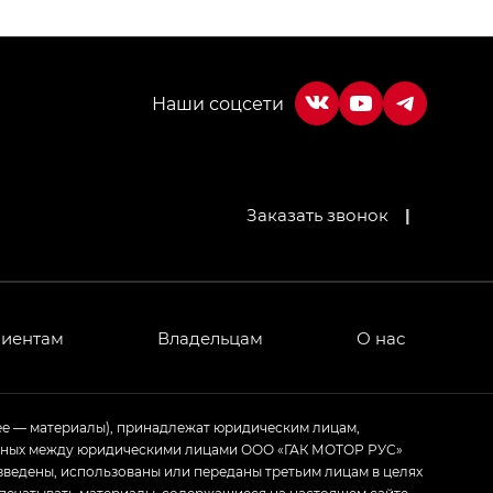
МИУМ — GX PREMIUM, Джи Эти — GT, Джи Эль —
Заказать звонок
|
 привод — GB AWD, Джи Эль Полный привод —
лиентам
Владельцам
О нас
ИУМ — GX PREMIUM, ЛАУНЖ — LOUNGE
ртивном стиле — GL
(S-Style)
ее — материалы), принадлежат юридическим лицам,
ченных между юридическими лицами ООО «ГАК МОТОР РУС»
зведены, использованы или переданы третьим лицам в целях