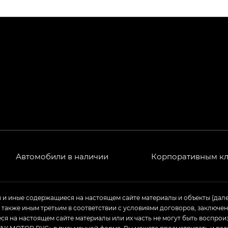
ПРЕМИУМ — SX PREMIUM
РЕМИУМ — SX PREMIUM, Эс Тэ — ST
T) в комплектации Экс ПРЕМИУМ — EX PREMIUM
— EX, Экс ПРЕМИУМ — EX Premium
Джи Эс 8 ТРЭВЕЛЛЕР — GS8 TRAVELLER, Джи Икс ПРЕ
 Джи Би Передний привод — GB 2WD, Джи Би Полный
Автомобили в наличии
Корпоративным к
ь — GL, Джи Ти — GT, Джи Икс — GX, Джи Икс ПРЕМ
Джи Эс — GS, Джи Эль с элементы экстерьера в спо
ы и иные содержащиеся на настоящем сайте материалы и объекты (дал
а также иным третьим в соответствии с условиями договоров, заклю
я на настоящем сайте материалы или их часть не могут быть воспрои