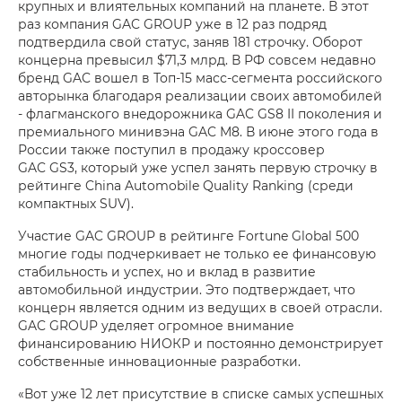
крупных и влиятельных компаний на планете. В этот
раз компания GAC GROUP уже в 12 раз подряд
подтвердила свой статус, заняв 181 строчку. Оборот
концерна превысил $71,3 млрд. В РФ совсем недавно
бренд GAC вошел в Топ-15 масс-сегмента российского
авторынка благодаря реализации своих автомобилей
- флагманского внедорожника GAC GS8 II поколения и
премиального минивэна GAC M8. В июне этого года в
России также поступил в продажу кроссовер
GAC GS3, который уже успел занять первую строчку в
рейтинге China Automobile Quality Ranking (среди
компактных SUV).
Участие GAC GROUP в рейтинге Fortune Global 500
многие годы подчеркивает не только ее финансовую
стабильность и успех, но и вклад в развитие
автомобильной индустрии. Это подтверждает, что
концерн является одним из ведущих в своей отрасли.
GAC GROUP уделяет огромное внимание
финансированию НИОКР и постоянно демонстрирует
собственные инновационные разработки.
«Вот уже 12 лет присутствие в списке самых успешных