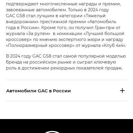
подтверждают многочисленные награды и премии,
завоеванные автомобилем. Только в 2024 году
GAC GS8 стал лучшим в категории «Тяжелый
внедорожник» престижной премии «Автомобиль
года в России». Кроме того, он получил Гран-при от
журнала «За рулем» в номинации «Лучший большой
кроссовер» по мнению экспертного жюри и награду
«Полноразмерный кроссовер» от журнала «Клуб 4х4».
В 2024 году GAC GS8 стал самой популярной моделью
бренда на российском рынке и сыграл ключевую
роль в достижении рекордных показателей продаж.
Aвтомобили GAC в России
S9 — Эс 9 (S9) в комплектации
Эс Икс ПРЕМИУМ — SX PREMIUM
S7 — Эс 7 (S7) в комплектациях