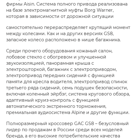
фирмы Aisin. Система полного привода реализована
на базе электромагнитной муфты Borg Warner,
которая в зависимости от дорожной ситуации
самостоятельно перераспределяет крутящий момент
между колесами. Как и на других версиях GS8,
запасное колесо расположено в нише багажника.
Среди прочего оборудования кожаный салон,
лобовое стекло с обогревом и улучшенной
звукоизоляцией, панорамная крыша с
электрошторкой, багажник с электроприводом,
электропривод передних сидений с функцией
памяти для кресла водителя, электропривод спинок
третьего ряда сидений, семь подушек безопасности,
включая коленный эйрбэг, система кругового обзора,
адаптивный круиз-контроль с функцией
автоматического экстренного торможения,
премиальная аудиосистема Alpine и другие функции.
Полноразмерный кроссовер GAC GS8 – безусловный
лидер по продажам в России среди всех моделей
бренда, а его высокие потребительские качества