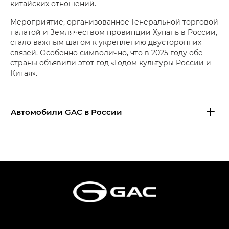
китайских отношений.
Мероприятие, организованное Генеральной торговой
палатой и Землячеством провинции Хунань в России,
стало важным шагом к укреплению двусторонних
связей. Особенно символично, что в 2025 году обе
страны объявили этот год «Годом культуры России и
Китая».
Aвтомобили GAC в России
S9 — Эс 9 (S9) в комплектации
Эс Икс ПРЕМИУМ — SX PREMIUM
S7 — Эс 7 (S7) в комплектациях
Эс Икс ПРЕМИУМ — SX PREMIUM, Эс Тэ — ST
HYPTEC HT — Хайптек Эйч Ти (HYPTEC HT)
в комплектации Экс ПРЕМИУМ — EX PREMIUM