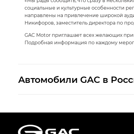
«Мы рады сообщить, что сразу в нескольки
социальные и культурные особенности рег
направлены на привлечение широкой ауди
Никифоров, заместитель директора по про
GAC Motor приглашает всех желающих приня
Подробная информация по каждому меропр
Aвтомобили GAC в Рос
S9 — Эс 9 (S9) в комплектации Эс Икс 
S7 — Эс 7 (S7) в комплектациях Эс Икс П