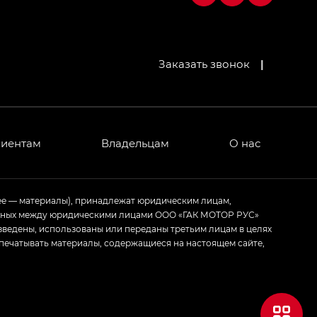
МИУМ — GX PREMIUM, Джи Эти — GT, Джи Эль —
Заказать звонок
|
 привод — GB AWD, Джи Эль Полный привод —
лиентам
Владельцам
О нас
ИУМ — GX PREMIUM, ЛАУНЖ — LOUNGE
ртивном стиле — GL
(S-Style)
ее — материалы), принадлежат юридическим лицам,
ченных между юридическими лицами ООО «ГАК МОТОР РУС»
зведены, использованы или переданы третьим лицам в целях
печатывать материалы, содержащиеся на настоящем сайте,