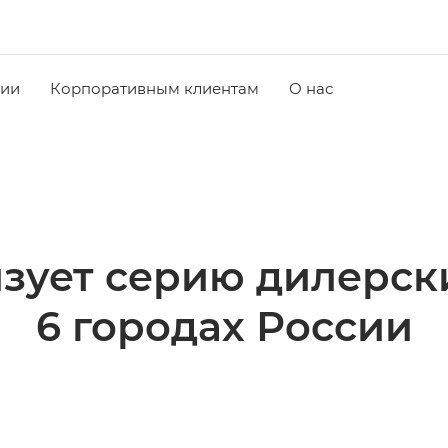
чии
Корпоративным клиентам
О нас
изует серию дилерск
6 городах России