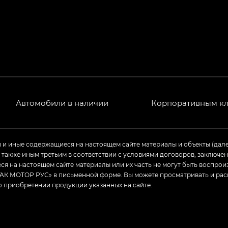
T) в комплектации Экс ПРЕМИУМ — EX PREMIUM
— EX, Экс ПРЕМИУМ — EX Premium
Джи Эс 8 ТРЭВЕЛЛЕР — GS8 TRAVELLER, Джи Икс ПРЕ
 Джи Би Передний привод — GB 2WD, Джи Би Полный
Автомобили в наличии
Корпоративным к
ь — GL, Джи Ти — GT, Джи Икс — GX, Джи Икс ПРЕМ
Джи Эс — GS, Джи Эль с элементы экстерьера в спо
ы и иные содержащиеся на настоящем сайте материалы и объекты (дал
а также иным третьим в соответствии с условиями договоров, заклю
я на настоящем сайте материалы или их часть не могут быть воспрои
АК МОТОР РУС» в письменной форме. Вы можете просматривать и рас
о приобретении продукции указанных на сайте.