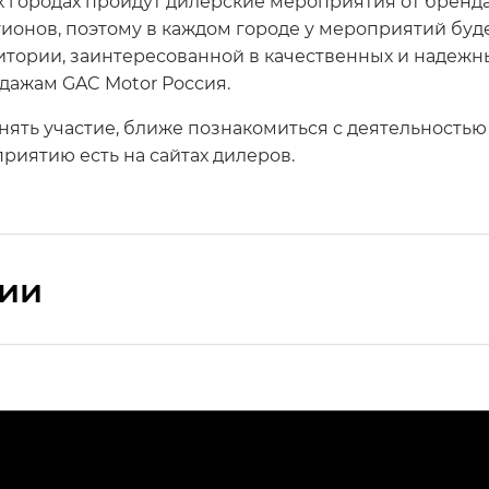
х городах пройдут дилерские мероприятия от бренда
ионов, поэтому в каждом городе у мероприятий буде
тории, заинтересованной в качественных и надежны
дажам GAC Motor Россия.
ть участие, ближе познакомиться с деятельностью б
иятию есть на сайтах дилеров.
сии
ПРЕМИУМ — SX PREMIUM
РЕМИУМ — SX PREMIUM, Эс Тэ — ST