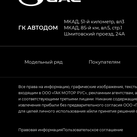
HYPTEC HT — Хайптек Эйч Ти (HYPTEC H
AION V — Айон Ви в комплектациях Экс 
МКАД, 51-й километр, вл3
ГК АВТОДОМ
GS8 — Джи Эс 8 (GS8) в комплектациях 
МКАД, 85-й км, вл.5, стр.1
Шмитовский проезд, 24А
GL
GS4 — Джи Эс 4 (GS4) в комплектациях
GL AWD
Модельный ряд
Покупателям
M8 — Эм 8 (M8) в комплектациях Джи Эл
Empow — Эмпау (Empow) в комплектации 
Все права на информацию, графические изображения, текст
входящим в ООО «ГАК МОТОР РУС», рекламным агентствам, 
и соответствующими третьими лицами. Никакие содержащиес
извлечения прибыли без предварительного согласия ООО «Г
для целей личного использования и/или принятия решений 
Правовая информация
Пользовательское соглашение