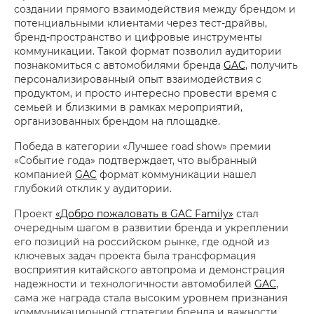
создании прямого взаимодействия между брендом и
потенциальными клиентами через тест-драйвы,
бренд-пространство и цифровые инструменты
коммуникации. Такой формат позволил аудитории
познакомиться с автомобилями бренда
GAC
, получить
персонализированный опыт взаимодействия с
продуктом, и просто интересно провести время с
семьей и близкими в рамках мероприятий,
организованных брендом на площадке.
Победа в категории «Лучшее road show» премии
«Событие года» подтверждает, что выбранный
компанией
GAC
формат коммуникации нашел
глубокий отклик у аудитории.
Проект
«Добро пожаловать в GAC Family»
стал
очередным шагом в развитии бренда и укреплении
его позиций на российском рынке, где одной из
ключевых задач проекта была трансформация
восприятия китайского автопрома и демонстрация
надежности и технологичности автомобилей
GAC
,
сама же награда стала высоким уровнем признания
коммуникационной стратегии бренда и важности