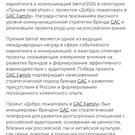
маркетинга и коммуникаций bema!2026 в категории
«Лучшее road show» с проектом «Добро пожаловать в
GAC Family
». Награда стала признанием высокого
уровня коммуникационной стратегии бренда
GAC
и
реализации проекта роуд-шоу на российском рынке.
Премия bema! является одной из ведущих
международных наград в сфере событийного
маркетинга и коммуникаций, и ежегодно отмечает
проекты, оказывающие измеримое влияние на
развитие брендов и формирование эффективного
взаимодействия с аудиторией. Победа проекта
GAC Family
подтверждает качесивенный
стратегический подход бренда
GAC
к развитию
присутствия в России и формированию
полноценного клиентского опыта.
Проект «Добро пожаловать в
GAC Family
» был
инициирован брендом
GAC
как стратегическая
платформа для развития долгосрочных отношений с
российской аудиторией, основанная на ценностях,
близких как российской, так и китайской культуре,
где семья, доверие и традиции гостеприимства