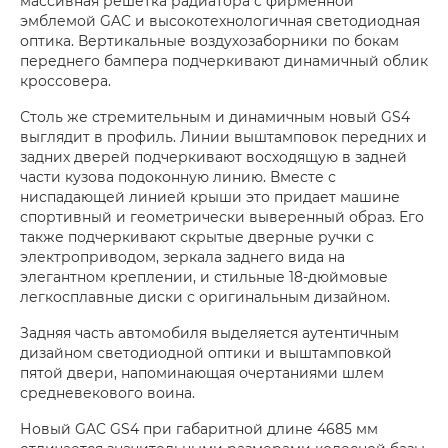
массивная решетка радиатора с фирменной
эмблемой GAC и высокотехнологичная светодиодная
оптика. Вертикальные воздухозаборники по бокам
переднего бампера подчеркивают динамичный облик
кроссовера.
Столь же стремительным и динамичным новый GS4
выглядит в профиль. Линии выштамповок передних и
задних дверей подчеркивают восходящую в задней
части кузова подоконную линию. Вместе с
ниспадающей линией крыши это придает машине
спортивный и геометрически выверенный образ. Его
также подчеркивают скрытые дверные ручки с
электроприводом, зеркала заднего вида на
элегантном креплении, и стильные 18-дюймовые
легкосплавные диски с оригинальным дизайном.
Задняя часть автомобиля выделяется аутентичным
дизайном светодиодной оптики и выштамповкой
пятой двери, напоминающая очертаниями шлем
средневекового воина.
Новый GAC GS4 при габаритной длине 4685 мм