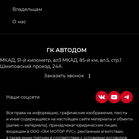
GS4 — Джи Эс 4 (GS4) в комплектациях Джи Би
Владельцам
Передний привод — GB 2WD, Джи Би Полный
привод — GB AWD, Джи Эль Полный привод —
О нас
GL AWD
M8 — Эм 8 (M8) в комплектациях Джи Эль — GL,
Джи Ти — GT, Джи Икс — GX,
ГК АВТОДОМ
Джи Икс ПРЕМИУМ — GX PREMIUM, ЛАУНЖ —
LOUNGE
МКАД, 51-й километр, вл3
МКАД, 85-й км, вл.5, стр.1
Шмитовский проезд, 24А
Empow — Эмпау (Empow) в комплектации
Заказать звонок
|
Джи Эс — GS, Джи Эль с элементы экстерьера
в спортивном стиле — GL
(S-Style)
Все права на информацию, графические изображения, тексты
и иные содержащиеся на настоящем сайте материалы и объекты
(далее — материалы), принадлежат юридическим лицам,
входящим в ООО «ГАК МОТОР РУС», рекламным агентствам,
а также иным третьим в соответствии с условиями договоров,