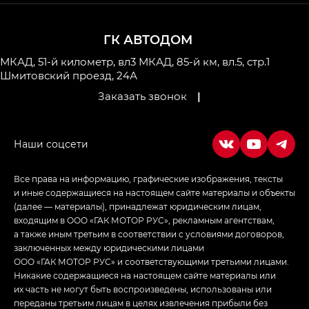
M8 — Эм 8 (M8) в комплектациях Джи Эль — GL,
Джи Ти — GT, Джи Икс — GX,
ГК АВТОДОМ
Джи Икс ПРЕМИУМ — GX PREMIUM, ЛАУНЖ —
LOUNGE
МКАД, 51-й километр, вл3
МКАД, 85-й км, вл.5, стр.1
Шмитовский проезд, 24А
Empow — Эмпау (Empow) в комплектации
Заказать звонок
|
Джи Эс — GS, Джи Эль с элементы экстерьера
в спортивном стиле — GL
(S-Style)
Все права на информацию, графические изображения, тексты
и иные содержащиеся на настоящем сайте материалы и объекты
(далее — материалы), принадлежат юридическим лицам,
входящим в ООО «ГАК МОТОР РУС», рекламным агентствам,
а также иным третьим в соответствии с условиями договоров,
заключенных между юридическими лицами
ООО «ГАК МОТОР РУС» и соответствующими третьими лицами.
Никакие содержащиеся на настоящем сайте материалы или
их часть не могут быть воспроизведены, использованы или
переданы третьим лицам в целях извлечения прибыли без