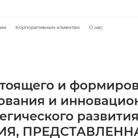
чии
Корпоративным клиентам
О нас
тоящего и формиров
ования и инновацио
атегического развит
Я, ПРЕДСТАВЛЕН­НА