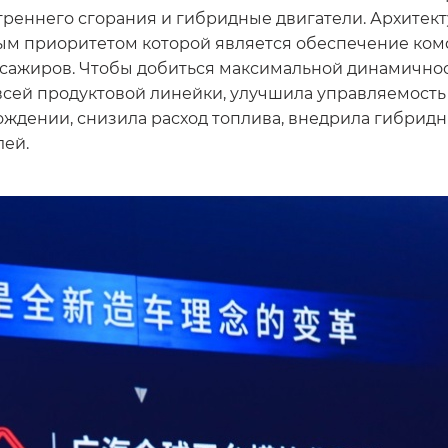
еннего сгорания и гибридные двигатели. Архитект
вым приоритетом которой является обеспечение ком
пассажиров. Чтобы добиться максимальной динамично
всей продуктовой линейки, улучшила управляемость
ждении, снизила расход топлива, внедрила гибридн
лей.