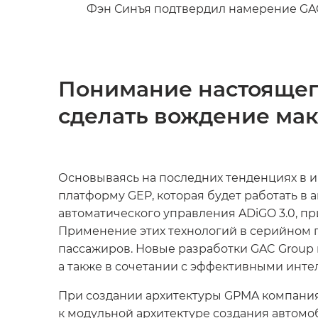
Фэн Синъя подтвердил намерение GA
Понимание настоящег
сделать вождение ма
Основываясь на последних тенденциях в 
платформу GEP, которая будет работать в
автоматического управления ADiGO 3.0, п
Применение этих технологий в серийном п
пассажиров. Новые разработки GAC Group
а также в сочетании с эффективными инт
При создании архитектуры GPMA компания
к модульной архитектуре создания автом