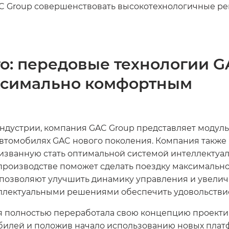
C Group совершенствовать высокотехнологичные ре
о: передовые технологии G
ксимально комфортным
индустрии, компания GAC Group представляет моду
 автомобилях GAC нового поколения. Компания такж
ризванную стать оптимальной системой интеллектуа
роизводстве поможет сделать поездку максимально 
 позволяют улучшить динамику управления и увелич
еллектуальными решениями обеспечить удовольствие
 полностью переработала свою концепцию проекти
обилей и положив начало использованию новых плат