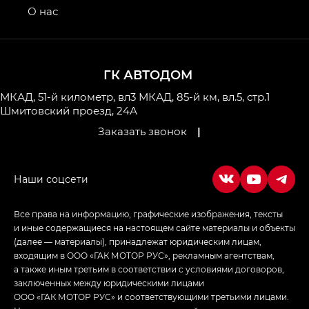
привод — GB AWD, Джи Эль Полный привод —
О нас
GL AWD
M8 — Эм 8 (M8) в комплектациях Джи Эль — GL,
Джи Ти — GT, Джи Икс — GX,
ГК АВТОДОМ
Джи Икс ПРЕМИУМ — GX PREMIUM, ЛАУНЖ —
LOUNGE
МКАД, 51-й километр, вл3
МКАД, 85-й км, вл.5, стр.1
Шмитовский проезд, 24А
Empow — Эмпау (Empow) в комплектации
Заказать звонок
|
Джи Эс — GS, Джи Эль с элементы экстерьера
в спортивном стиле — GL
(S-Style)
Все права на информацию, графические изображения, тексты
и иные содержащиеся на настоящем сайте материалы и объекты
(далее — материалы), принадлежат юридическим лицам,
входящим в ООО «ГАК МОТОР РУС», рекламным агентствам,
а также иным третьим в соответствии с условиями договоров,
заключенных между юридическими лицами
ООО «ГАК МОТОР РУС» и соответствующими третьими лицами.