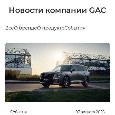
Новости компании GAC
Все
О бренде
О продукте
События
События
07
августа
2026