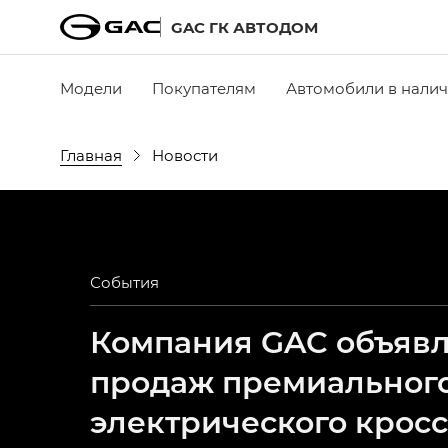
GAC ГК АВТОДОМ
Модели
Покупателям
Автомобили в нали
Главная
Новости
События
Компания GAC объявля
продаж премиальног
электрического крос