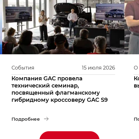
События
15
июля
2026
О
Компания GAC провела
К
технический семинар,
в
посвященный флагманскому
гибридному кроссоверу GAC S9
Подробнее
П