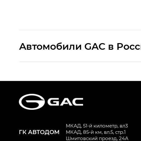
Aвтомобили GAC в Рос
S9 — Эс 9 (S9) в комплектации Эс Икс 
S7 — Эс 7 (S7) в комплектациях Эс Икс П
HYPTEC HT — Хайптек Эйч Ти (HYPTEC H
AION V — Айон Ви в комплектациях Экс 
МКАД, 51-й километр, вл3
ГК АВТОДОМ
GS8 — Джи Эс 8 (GS8) в комплектациях 
МКАД, 85-й км, вл.5, стр.1
Шмитовский проезд, 24А
GL