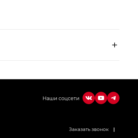
МИУМ — GX PREMIUM, Джи Эти — GT, Джи Эль —
Заказать звонок
|