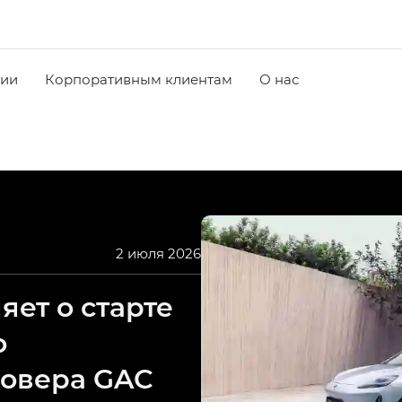
чии
Корпоративным клиентам
О нас
2 июля 2026
ет о старте
о
совера GAC