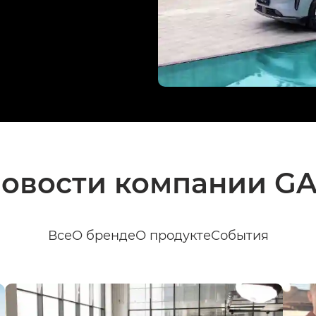
овости компании G
Все
О бренде
О продукте
События