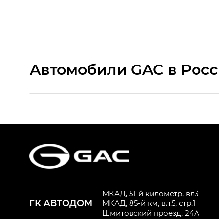
Aвтомобили GAC в Рос
S9 — Эс 9 (S9) в комплектации Эс Икс 
S7 — Эс 7 (S7) в комплектациях Эс Икс П
HYPTEC HT — Хайптек Эйч Ти (HYPTEC H
AION V — Айон Ви в комплектациях Экс 
МКАД, 51-й километр, вл3
ГК АВТОДОМ
GS8 — Джи Эс 8 (GS8) в комплектациях 
МКАД, 85-й км, вл.5, стр.1
Шмитовский проезд, 24А
GL