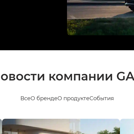
овости компании G
Все
О бренде
О продукте
События