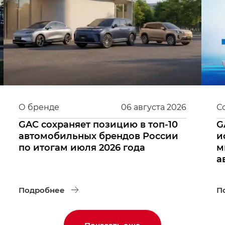
О бренде
06
августа
2026
С
GAC сохраняет позицию в топ-10
G
автомобильных брендов России
и
по итогам июля 2026 года
м
а
Подробнее
П