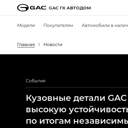
GAC ГК АВТОДОМ
Модели
Покупателям
Автомобили в нали
Главная
Новости
События
Кузовные детали GAC
высокую устойчивост
по итогам независим