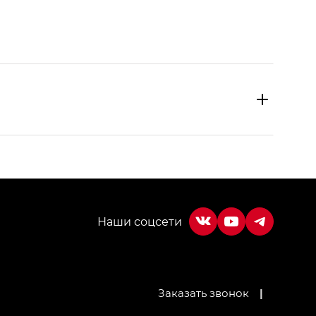
МИУМ — GX PREMIUM, Джи Эти — GT, Джи Эль —
Заказать звонок
|