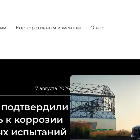
чии
Корпоративным клиентам
О нас
7 августа 2026
 подтвердили
ь к коррозии
ых испытаний