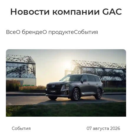
Новости компании GAC
Все
О бренде
О продукте
События
События
07
августа
2026