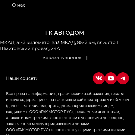
привод — GB AWD, Джи Эль Полный привод —
О нас
GL AWD
M8 — Эм 8 (M8) в комплектациях Джи Эль — GL,
Джи Ти — GT, Джи Икс — GX,
ГК АВТОДОМ
Джи Икс ПРЕМИУМ — GX PREMIUM, ЛАУНЖ —
LOUNGE
МКАД, 51-й километр, вл3
МКАД, 85-й км, вл.5, стр.1
Шмитовский проезд, 24А
Empow — Эмпау (Empow) в комплектации
Заказать звонок
|
Джи Эс — GS, Джи Эль с элементы экстерьера
в спортивном стиле — GL
(S-Style)
Все права на информацию, графические изображения, тексты
и иные содержащиеся на настоящем сайте материалы и объекты
(далее — материалы), принадлежат юридическим лицам,
входящим в ООО «ГАК МОТОР РУС», рекламным агентствам,
а также иным третьим в соответствии с условиями договоров,
заключенных между юридическими лицами
ООО «ГАК МОТОР РУС» и соответствующими третьими лицами.