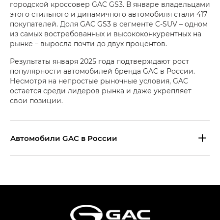
городской кроссовер GAC GS3. В январе владельцами
этого стильного и динамичного автомобиля стали 417
покупателей. Доля GAC GS3 в сегменте C‑SUV – одном
из самых востребованных и высококонкурентных на
рынке – выросла почти до двух процентов.
Результаты января 2025 года подтверждают рост
популярности автомобилей бренда GAC в России.
Несмотря на непростые рыночные условия, GAC
остается среди лидеров рынка и даже укрепляет
свои позиции.
Aвтомобили GAC в России
S9 — Эс 9 (S9) в комплектации
Эс Икс ПРЕМИУМ — SX PREMIUM
S7 — Эс 7 (S7) в комплектациях
Эс Икс ПРЕМИУМ — SX PREMIUM, Эс Тэ — ST