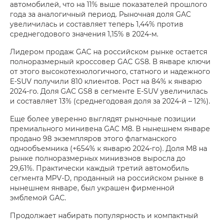
автомобилей, что на 11% выше показателей прошлого
года за аналогичный период. Рыночная доля GAC
увеличилась и составляет теперь 1,44% против
среднегодового значения 1,15% в 2024‑м.
Лидером продаж GAC на российском рынке остается
полноразмерный кроссовер GAC GS8. В январе ключи
от этого высокотехнологичного, статного и надежного
E‑SUV получили 810 клиентов. Рост на 84% к январю
2024‑го. Доля GAC GS8 в сегменте E‑SUV увеличилась
и составляет 13% (среднегодовая доля за 2024‑й – 12%).
Еще более уверенно выглядят рыночные позиции
премиального минивена GAC M8. В нынешнем январе
продано 98 экземпляров этого флагманского
однообъемника (+654% к январю 2024‑го). Доля M8 на
рынке полноразмерных минивэнов выросла до
29,61%. Практически каждый третий автомобиль
сегмента MPV‑D, проданный на российском рынке в
нынешнем январе, был украшен фирменной
эмблемой GAC.
Продолжает набирать популярность и компактный