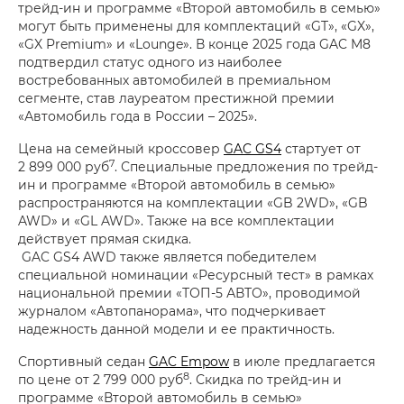
трейд-ин и программе «Второй автомобиль в семью»
могут быть применены для комплектаций «GT», «GX»,
«GX Premium» и «Lounge». В конце 2025 года GAC M8
подтвердил статус одного из наиболее
востребованных автомобилей в премиальном
сегменте, став лауреатом престижной премии
«Автомобиль года в России – 2025».
Цена на семейный кроссовер
GAC GS4
стартует от
7
2 899 000 руб
. Специальные предложения по трейд-
ин и программе «Второй автомобиль в семью»
распространяются на комплектации «GB 2WD», «GB
AWD» и «GL AWD». Также на все комплектации
действует прямая скидка.
GAC GS4 AWD также является победителем
специальной номинации «Ресурсный тест» в рамках
национальной премии «ТОП-5 АВТО», проводимой
журналом «Автопанорама», что подчеркивает
надежность данной модели и ее практичность.
Спортивный седан
GAC Empow
в июле предлагается
8
по цене от 2 799 000 руб
. Скидка по трейд-ин и
программе «Второй автомобиль в семью»