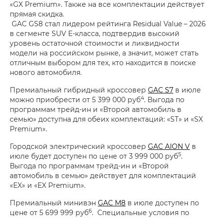
«GX Premium». Также на все комплектации действует
прямая скидка.
GAC GS8 стал лидером рейтинга Residual Value – 2026
в сегменте SUV E-класса, подтвердив высокий
уровень остаточной стоимости и ликвидности
модели на российском рынке, а значит, может стать
отличным выбором для тех, кто находится в поиске
нового автомобиля.
Премиальный гибридный кроссовер
GAC S7
в июле
4
можно приобрести от 5 399 000 руб
. Выгода по
программам трейд-ин и «Второй автомобиль в
семью» доступна для обеих комплектаций: «ST» и «SX
Premium».
Городской электрический кроссовер
GAC AION V
в
5
июле будет доступен по цене от 3 999 000 руб
.
Выгода по программам трейд-ин и «Второй
автомобиль в семью» действует для комплектаций
«EX» и «EX Premium».
Премиальный минивэн
GAC M8
в июле доступен по
6
цене от 5 699 999 руб
. Специальные условия по