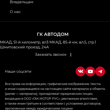
GS4 — Джи Эс 4 (GS4) в комплектациях Джи Би
Владельцам
Передний привод — GB 2WD, Джи Би Полный
привод — GB AWD, Джи Эль Полный привод —
О нас
GL AWD
M8 — Эм 8 (M8) в комплектациях Джи Эль — GL,
Джи Ти — GT, Джи Икс — GX,
ГК АВТОДОМ
Джи Икс ПРЕМИУМ — GX PREMIUM, ЛАУНЖ —
LOUNGE
МКАД, 51-й километр, вл3
МКАД, 85-й км, вл.5, стр.1
Шмитовский проезд, 24А
Empow — Эмпау (Empow) в комплектации
Заказать звонок
|
Джи Эс — GS, Джи Эль с элементы экстерьера
в спортивном стиле — GL
(S-Style)
Все права на информацию, графические изображения, тексты
и иные содержащиеся на настоящем сайте материалы и объекты
(далее — материалы), принадлежат юридическим лицам,
входящим в ООО «ГАК МОТОР РУС», рекламным агентствам,
а также иным третьим в соответствии с условиями договоров,
заключенных между юридическими лицами