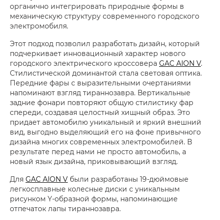
органично интегрировать природные формы в
механическую структуру современного городского
электромобиля.
Этот подход позволил разработать дизайн, который
подчеркивает инновационный характер нового
городского электрического кроссовера
GAC AION V
.
Стилистической доминантой стала световая оптика.
Передние фары с выразительными очертаниями
напоминают взгляд тираннозавра. Вертикальные
задние фонари повторяют общую стилистику фар
спереди, создавая целостный хищный образ. Это
придает автомобилю уникальный и яркий внешний
вид, выгодно выделяющий его на фоне привычного
дизайна многих современных электромобилей. В
результате перед нами не просто автомобиль, а
новый язык дизайна, приковывающий взгляд.
Для
GAC AION V
были разработаны 19-дюймовые
легкосплавные колесные диски с уникальным
рисунком Y-образной формы, напоминающие
отпечаток лапы тираннозавра.