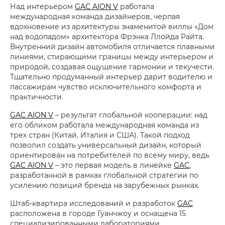
Над интерьером
GAC AION V
работала
международная команда дизайнеров, черпая
вдохновение из архитектуры знаменитой виллы «Дом
над водопадом» архитектора Фрэнка Ллойда Райта.
Внутренний дизайн автомобиля отличается плавными
линиями, стирающими границы между интерьером и
природой, создавая ощущение гармонии и текучести.
Тщательно продуманный интерьер дарит водителю и
пассажирам чувство исключительного комфорта и
практичности.
GAC AION V
– результат глобальной кооперации: над
его обликом работала международная команда из
трех стран (Китай, Италия и США). Такой подход
позволил создать универсальный дизайн, который
ориентирован на потребителей по всему миру, ведь
GAC AION V
– это первая модель в линейке
GAC
,
разработанной в рамках глобальной стратегии по
усилению позиций бренда на зарубежных рынках.
Штаб-квартира исследований и разработок
GAC
расположена в городе Гуанчжоу и оснащена 15
специализированными лабораториями,