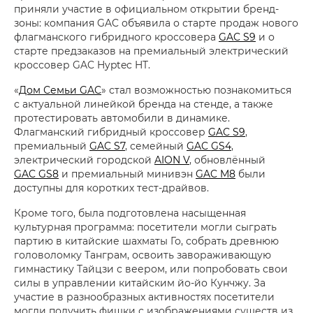
приняли участие в официальном открытии бренд-
зоны: компания GAC объявила о старте продаж нового
флагманского гибридного кроссовера
GAC S9
и о
старте предзаказов на премиальный электрический
кроссовер GAC Hyptec HT.
«
Дом Семьи GAC
» стал возможностью познакомиться
с актуальной линейкой бренда на стенде, а также
протестировать автомобили в динамике.
Флагманский гибридный кроссовер
GAC S9
,
премиальный
GAC S7
, семейный
GAC GS4
,
электрический городской
AION V
, обновлённый
GAC GS8
и премиальный минивэн
GAC M8
были
доступны для коротких тест-драйвов.
Кроме того, была подготовлена насыщенная
культурная программа: посетители могли сыграть
партию в китайские шахматы Го, собрать древнюю
головоломку Танграм, освоить завораживающую
гимнастику Тайцзи с веером, или попробовать свои
силы в управлении китайским йо-йо Кунчжу. За
участие в разнообразных активностях посетители
могли получить фишки с изображениями существ из