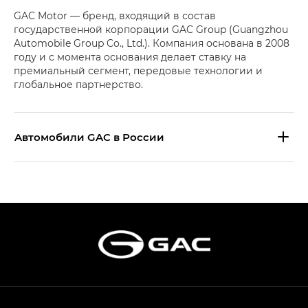
GAC Motor — бренд, входящий в состав
государственной корпорации GAC Group (Guangzhou
Automobile Group Co., Ltd.). Компания основана в 2008
году и с момента основания делает ставку на
премиальный сегмент, передовые технологии и
глобальное партнерство.
Aвтомобили GAC в России
S9 — Эс 9 (S9) в комплектации
Эс Икс ПРЕМИУМ — SX PREMIUM
S7 — Эс 7 (S7) в комплектациях
Эс Икс ПРЕМИУМ — SX PREMIUM, Эс Тэ — ST
HYPTEC HT — Хайптек Эйч Ти (HYPTEC HT)
в комплектации Экс ПРЕМИУМ — EX PREMIUM